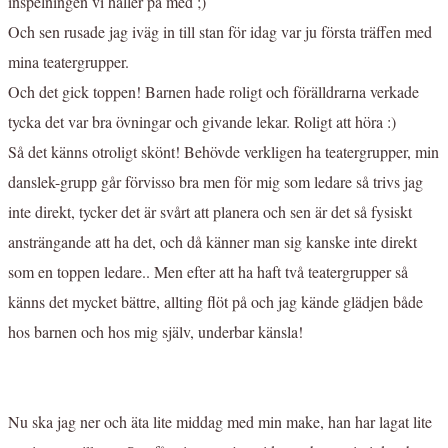
inspelningen vi håller på med ;)
Och sen rusade jag iväg in till stan för idag var ju första träffen med
mina teatergrupper.
Och det gick toppen! Barnen hade roligt och förälldrarna verkade
tycka det var bra övningar och givande lekar. Roligt att höra :)
Så det känns otroligt skönt! Behövde verkligen ha teatergrupper, min
danslek-grupp går förvisso bra men för mig som ledare så trivs jag
inte direkt, tycker det är svårt att planera och sen är det så fysiskt
ansträngande att ha det, och då känner man sig kanske inte direkt
som en toppen ledare.. Men efter att ha haft två teatergrupper så
känns det mycket bättre, allting flöt på och jag kände glädjen både
hos barnen och hos mig själv, underbar känsla!
Nu ska jag ner och äta lite middag med min make, han har lagat lite