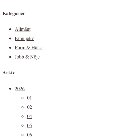
Kategorier
Allmänt
Familjeliv
Form & Hälsa
Jobb & Nöje
Arkiv
2026
01
02
04
05
06