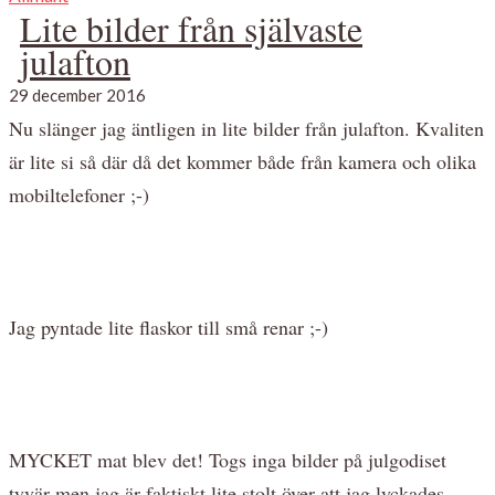
Lite bilder från självaste
julafton
29 december 2016
Nu slänger jag äntligen in lite bilder från julafton. Kvaliten
är lite si så där då det kommer både från kamera och olika
mobiltelefoner ;-)
Jag pyntade lite flaskor till små renar ;-)
MYCKET mat blev det! Togs inga bilder på julgodiset
tyvär men jag är faktiskt lite stolt över att jag lyckades