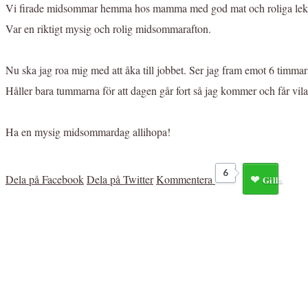
Vi firade midsommar hemma hos mamma med god mat och roliga lekar ❤️
Var en riktigt mysig och rolig midsommarafton.
Nu ska jag roa mig med att åka till jobbet. Ser jag fram emot 6 timmar
Håller bara tummarna för att dagen går fort så jag kommer och får vil
Ha en mysig midsommardag allihopa!
6
Dela på Facebook
Dela på Twitter
Kommentera
Gilla