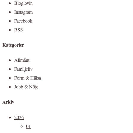
Bloglovin
Instagram
Facebook
RSS
Kategorier
Allmänt
Familjeliv
Form & Hälsa
Jobb & Nöje
Arkiv
2026
01