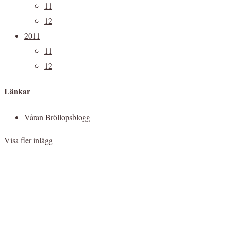
11
12
2011
11
12
Länkar
Våran Bröllopsblogg
Visa fler inlägg