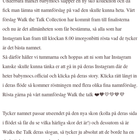
Underbara märket babymocs släpper en ny sko kollektion och då
fick man lämna sitt namnförslag på vad den skulle kunna heta. Vårt
förslag Walk the Talk Collection har kommit fram till finalisterna
och nu är det allmänheten som får bestämma, så alla som har
Instagram kan fram till klockan 8.00 imorgonbitti rösta vad de tycker
är det bästa namnet.
Så därför håller vi tummarna och hoppas att ni som har Instagram
kanske skulle kunna tänka er att gå in på deras Instagram där de
heter babymocs.official och klicka på deras story. Klicka rätt långt in
i deras flöde så kommer röstningen med flera olika fina namnförslag.
Rösta gärna på vårt namnförslag Walk the talk ❤️🧡💛💚💙💜
Tycker namnet passar utseendet på den nya skon (kolla på deras sida
i flödet så får du se vilka härliga skor det är!) och dessutom så är
Walks the Talk deras slogan, så tycker ju absolut att de borde ha en