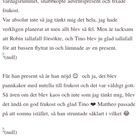
vardagsrummet, snabbköpte adventspresent och fixade
frukost.
Var absolut inte så jag tänkt mig det hela, jag hade
verkligen planerat ut men allt blev så fel. Men är tacksam
att Robin iallafall försökte, och Tino blev ju glad iallafall
för att bussen flyttat in och lämnade av en present.
Får han present så är han nöjd 😌 och ja, det blev
pannkakor med nutella till frukost och det var väldigt gott.
Så även om det blev kaos och inte som jag tänkt mig, blev
det ändå en god frukost och glad Tino ❤️ Mattheo passade
på att somna istället, så han struntade såklart i vilket 😂