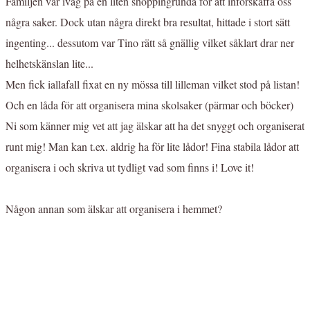
Familjen var iväg på en liten shoppingrunda för att införskaffa oss
några saker. Dock utan några direkt bra resultat, hittade i stort sätt
ingenting... dessutom var Tino rätt så gnällig vilket såklart drar ner
helhetskänslan lite...
Men fick iallafall fixat en ny mössa till lilleman vilket stod på listan!
Och en låda för att organisera mina skolsaker (pärmar och böcker)
Ni som känner mig vet att jag älskar att ha det snyggt och organiserat
runt mig! Man kan t.ex. aldrig ha för lite lådor! Fina stabila lådor att
organisera i och skriva ut tydligt vad som finns i! Love it!
Någon annan som älskar att organisera i hemmet?