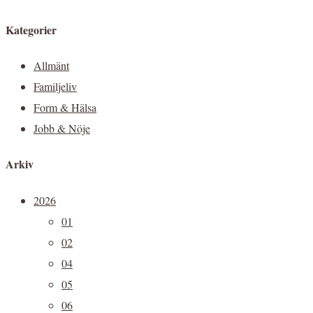
Kategorier
Allmänt
Familjeliv
Form & Hälsa
Jobb & Nöje
Arkiv
2026
01
02
04
05
06