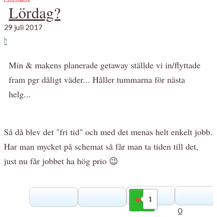
Lördag?
29 juli 2017
Min & makens planerade getaway ställde vi in/flyttade
fram pgr dåligt väder... Håller tummarna för nästa
helg...
Så då blev det "fri tid" och med det menas helt enkelt jobb.
Har man mycket på schemat så får man ta tiden till det,
just nu får jobbet ha hög prio 😉
1
Gilla
0