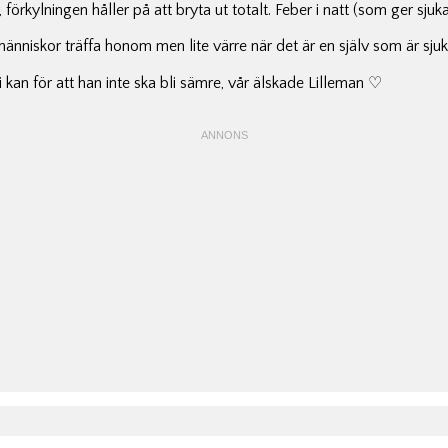
förkylningen håller på att bryta ut totalt. Feber i natt (som ger sju
a människor träffa honom men lite värre när det är en själv som är sju
i kan för att han inte ska bli sämre, vår älskade Lilleman ♡