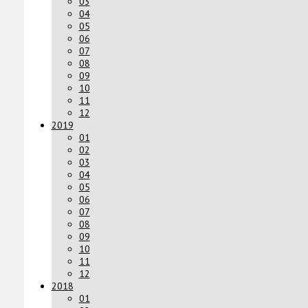
03
04
05
06
07
08
09
10
11
12
2019
01
02
03
04
05
06
07
08
09
10
11
12
2018
01