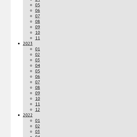
05
06
07
08
09
10
11
2023
01
02
03
04
05
06
07
08
09
10
11
12
2022
01
02
03
04