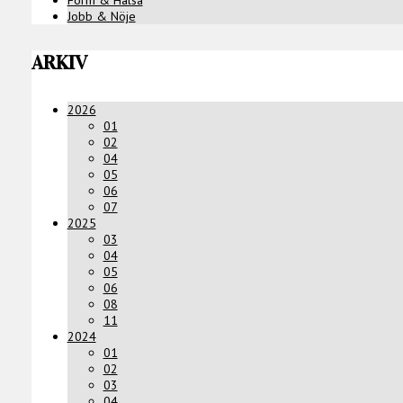
Form & Hälsa
Jobb & Nöje
ARKIV
2026
01
02
04
05
06
07
2025
03
04
05
06
08
11
2024
01
02
03
04