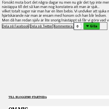
Försökt mota bort det några dagar nu men nu går det typ inte mer, 
nästäppa till det så kan man nog konstatera att man är sjuk...
vilket totalt suger när man har en liten bebis. Vi undviker att sjuk
hjärtskärande när man är ensam med honom och han blir ledsen.
Men då han redan själv är lite snorig/nästäppt så får vi göra vad v
Dela på Facebook
Dela på Twitter
Kommentera
0
Gilla
TILL BLOGGENS STARTSIDA