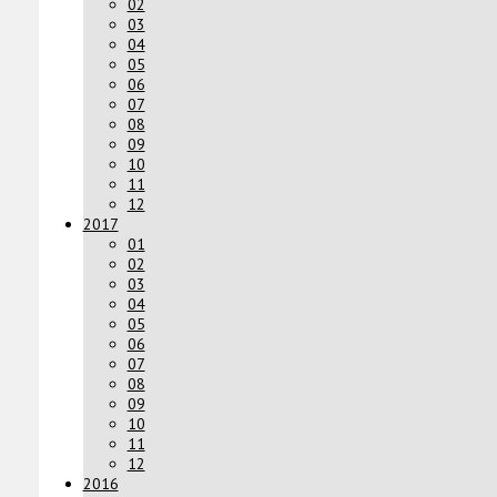
02
03
04
05
06
07
08
09
10
11
12
2017
01
02
03
04
05
06
07
08
09
10
11
12
2016