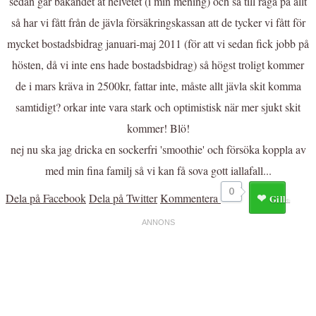
sedan går bakandet åt helvetet (i min mening) och så till råga på allt
så har vi fått från de jävla försäkringskassan att de tycker vi fått för
mycket bostadsbidrag januari-maj 2011 (för att vi sedan fick jobb på
hösten, då vi inte ens hade bostadsbidrag) så högst troligt kommer
de i mars kräva in 2500kr, fattar inte, måste allt jävla skit komma
samtidigt? orkar inte vara stark och optimistisk när mer sjukt skit
kommer! Blö!
nej nu ska jag dricka en sockerfri 'smoothie' och försöka koppla av
med min fina familj så vi kan få sova gott iallafall...
0
Dela på Facebook
Dela på Twitter
Kommentera
Gilla