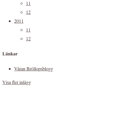
11
12
2011
11
12
Länkar
Våran Bröllopsblogg
Visa fler inlägg